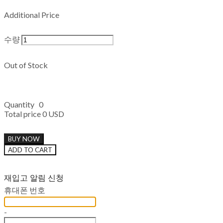
Additional Price
수량
Out of Stock
Quantity
0
Total price
0 USD
BUY NOW
ADD TO CART
재입고 알림 신청
휴대폰 번호
-