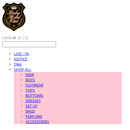
LOG IN
로그인
LOG♡IN
NOTICE
Q&A
SHOP ALL
NEW
BOYS
OUTWEAR
TOPS
BOTTOMS
DRESSES
SET UP
BAGS
PERFUME
ACCESSORIES