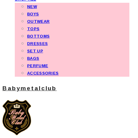
NEW
BOYS
OUTWEAR
TOPS
BOTTOMS
DRESSES
SET UP
BAGS
PERFUME
ACCESSORIES
Babymetalclub