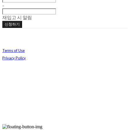
-
재입고 시 알림
신청하기
Terms of Use
Privacy Policy
Confirm Entrepreneur Information
Company Name: 주식회사 베메클 | Owner: 강지연, 정예림 | Personal Info Manager: 정
예림 | Phone Number: 070-8018-8034 | Email: contact@babymetalclub.com
Address: 서울특별시 마포구 월드컵북로 5길 17, 2층 | Business Registration Number:
165-81-03905
| Business License:
2025-서울마포-1546
| Hosting by sixshop