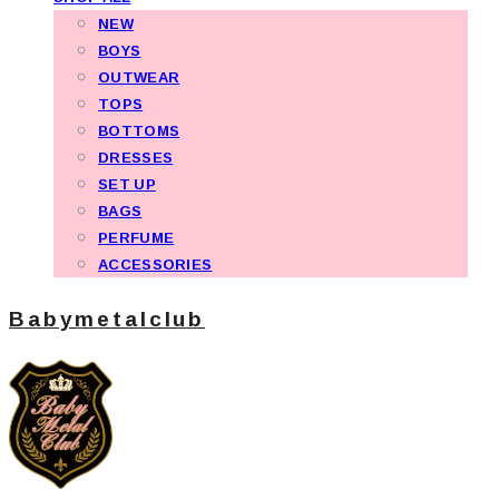
NEW
BOYS
OUTWEAR
TOPS
BOTTOMS
DRESSES
SET UP
BAGS
PERFUME
ACCESSORIES
Babymetalclub