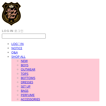
LOG IN
로그인
LOG♡IN
NOTICE
Q&A
SHOP ALL
NEW
BOYS
OUTWEAR
TOPS
BOTTOMS
DRESSES
SET UP
BAGS
PERFUME
ACCESSORIES