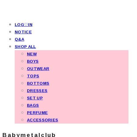
LOG♡IN
NOTICE
Q&A
SHOP ALL
NEW
BOYS
OUTWEAR
TOPS
BOTTOMS
DRESSES
SET UP
BAGS
PERFUME
ACCESSORIES
Babymetalclub